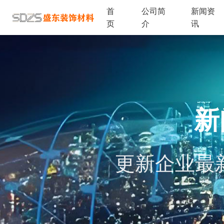
首
公司简
新闻资
页
介
讯
新
更新企业最