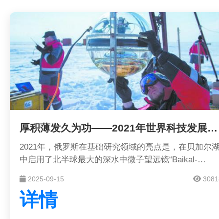
厚积薄发久为功——2021年世界科技发展回顾·基础研究
2021年，俄罗斯在基础研究领域的亮点是，在贝加尔
中启用了北半球最大的深水中微子望远镜“Baikal-
GVD”，用于记录来自天体的超高能中微子流，研究地
2025-09-15
3081
球物理学、水文学和淡水生物学现象，探索宇宙的产生
详情
和进化过程。