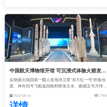
中国航天博物馆开馆 可沉浸式体验火箭发射现场
实物展出我国第一颗人造地球卫星“东方红一号”的备份
星、神舟四号飞船返回舱和降落主伞、嫦娥五号月球样
品；全新打造长征五号运载火箭转运发射模拟平台、中
2025-09-15
2784
国空间站VR漫游系统……11月16日，中国航天博物馆
详情
正式开馆，首次全系统展示中国航天全貌、全方位展示