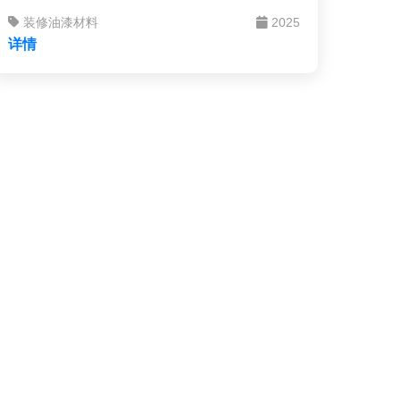
位隐形的“守护神”——水性罩光面漆。它就像
装修油漆材料
2025
为艺术品覆盖上一层坚固又透明的保护玻璃，
详情
在提供全方位保护的同时，更能提升视觉表现
力。