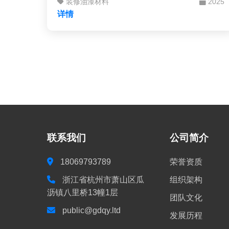
装修油漆材料
2025
地坚守基层，也不像面漆那样光彩夺目地展示
详情
容颜，但它却是连接底层保护与表层装饰的核
心枢纽，很大程度上决定了墙面的最终质感、
耐久度和整体效果。
联系我们
公司简介
18069793789
荣誉资质
浙江省杭州市萧山区瓜
组织架构
沥镇八里桥13幢1层
团队文化
public@gdqy.ltd
发展历程